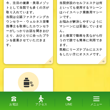
今、注目の健康・美容メゾッ
当院併設のセルフエステは何
トとして当院でも多くの方が
といっても使用するマシーン
取り入れています。
はハイスペック業務用マシー
当院は公認ファスティングカ
ンです。
ウンセラー・ウェルネス栄養
お悩みが解決しやすいように
指導士を取得したカウンセラ
マシーンには妥協していませ
ーがしっかりお話を聞きおひ
ん。
とり、おひとりに合ったプラ
また個室で動画を見ながら行
ンを提案させていただきま
うので誰でも簡単に利用でき
す。
ます。
気軽にリーズナブルにエステ
をしたい方にオススメです。
サプリメント
お電話
アクセス
LINE
メニュー
プロテインからビタミン・ミ
ネラル、腸活系サプリまで成