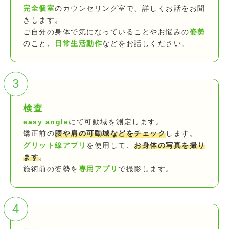
完全個室
のカウンセリング室で、詳しくお話をお聞
きします。
ご自分の身体で気になっていることやお悩みの
姿勢
のこと、
日常生活動作
などをお話しください。
3
検査
easy angle
にて可動域を測定します。
矯正前の
腰や肩の可動域などをチェック
します。
グリット線アプリ
を使用して、
お身体の写真を撮り
ます
。
施術前の姿勢を
専用アプリ
で撮影します。
4