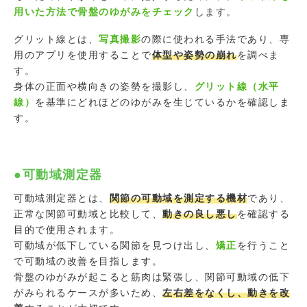
用いた方法で骨盤のゆがみをチェック
します。
グリット線とは、
写真撮影
の際に使われる手法であり、専
用のアプリを使用することで
体型や姿勢の崩れ
を調べま
す。
身体の正面や横向きの姿勢を撮影し、
グリット線
（水平
線）
を基準にどれほどのゆがみを生じているかを確認しま
す。
●可動域測定器
可動域測定器とは、
関節の可動域を測定する機材
であり、
正常な関節可動域と比較して、
動きの良し悪し
を確認する
目的で使用されます。
可動域が低下している関節を見つけ出し、
矯正
を行うこと
で可動域の改善を目指します。
骨盤のゆがみが起こると筋肉は緊張し、関節可動域の低下
がみられるケースが多いため、
左右差をなくし、動きを改