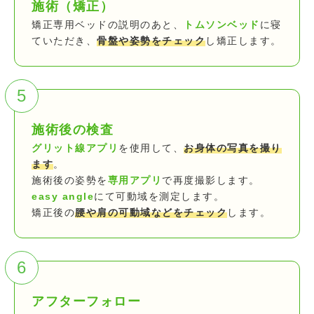
施術（矯正）
矯正専用ベッドの説明のあと、
トムソンベッド
に寝
ていただき、
骨盤や姿勢をチェック
し矯正します。
5
施術後の検査
グリット線アプリ
を使用して、
お身体の写真を撮り
ます
。
施術後の姿勢を
専用アプリ
で再度撮影します。
easy angle
にて可動域を測定します。
矯正後の
腰や肩の可動域などをチェック
します。
6
アフターフォロー