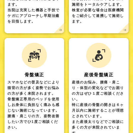
ます。
施術をトータルケアします。
当院は充実した機器と手技で
検査が必要な場合は医療機関
ケガにアプローチし早期治癒
をご紹介して連携して施術し
を目指します。
ます。
骨盤矯正
産後骨盤矯正
スマホなどの普及などにより
産後のお悩み、腰痛・肩こ
猫背の方が多く姿勢でお悩み
り・体型の変化などでお困り
の方が多く来院されます。
の方はぜひ１度ご相談くださ
骨盤矯正専用のベッドを使用
い。
しお身体に負担なく痛みも感
特に産後の骨盤の開きは６ヶ
じない施術になっています。
月以内に施術することが理想
腰痛・肩こりの方、姿勢改善
とされています。
したい方でひ1度ご相談くだ
また産後太りなどでご相談に
さい。
多くの方が来院されていま