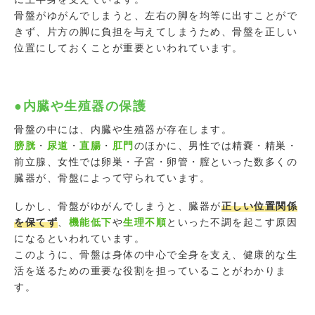
骨盤がゆがんでしまうと、左右の脚を均等に出すことがで
きず、片方の脚に負担を与えてしまうため、骨盤を正しい
位置にしておくことが重要といわれています。
●内臓や生殖器の保護
骨盤の中には、内臓や生殖器が存在します。
膀胱
・
尿道
・
直腸
・
肛門
のほかに、男性では精嚢・精巣・
前立腺、女性では卵巣・子宮・卵管・膣といった数多くの
臓器が、骨盤によって守られています。
しかし、骨盤がゆがんでしまうと、臓器が
正しい位置関係
を保てず
、
機能低下
や
生理不順
といった不調を起こす原因
になるといわれています。
このように、骨盤は身体の中心で全身を支え、健康的な生
活を送るための重要な役割を担っていることがわかりま
す。