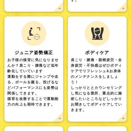
す。
ジュニア姿勢矯正
ボディケア
お子様の猫背に気になりませ
肩こり・腰痛・眼精疲労・全
んか？肩こり・腰痛など低年
身疲労・不快感はぜひボディ
齢化していています
ケアでリフレッシュ&お身体
運動をする際にジャンプや走
のメンテナンスをしましょ
る、ボールを蹴る、投げるな
う！
どパフォーマンスにも姿勢は
しっかりととカウンセリング
関係してきます。
し気になる箇所、重点的に施
猫背を改善することで運動能
術したいところなどしっかり
力の向上も期待できます。
お聞きしてボディケアしてい
きます。