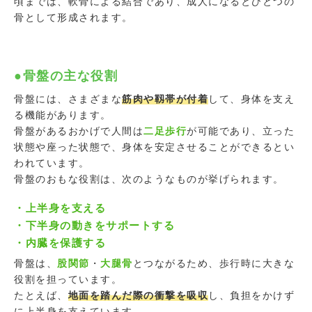
頃までは、軟骨による結合であり、成人になるとひとつの
骨として形成されます。
●骨盤の主な役割
骨盤には、さまざまな
筋肉や靱帯が付着
して、身体を支え
る機能があります。
骨盤があるおかげで人間は
二足歩行
が可能であり、立った
状態や座った状態で、身体を安定させることができるとい
われています。
骨盤のおもな役割は、次のようなものが挙げられます。
・上半身を支える
・下半身の動きをサポートする
・内臓を保護する
骨盤は、
股関節
・
大腿骨
とつながるため、歩行時に大きな
役割を担っています。
たとえば、
地面を踏んだ際の衝撃を吸収
し、負担をかけず
に上半身を支えています。