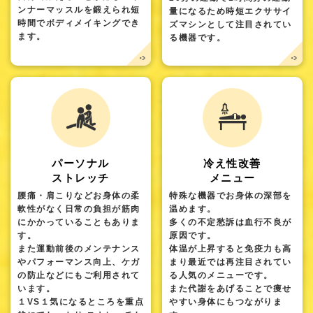
ンナーマッスルを鍛えられ短
量になるため時短エクササイ
時間でボディメイキングでき
ズマシンとして注目されてい
ます。
る機器です。
パーソナル
冷え性改善
ストレッチ
メニュー
腰痛・肩こりなどお身体の柔
特殊な機器でお身体の深部を
軟性がなく日常の負担が筋肉
温めます。
にかかっていることもありま
多くの不定愁訴は血行不良が
す。
原因です。
また運動前後のメンテナンス
体温が上昇すると免疫力も高
やパフォーマンス向上、ケガ
まり最近では再注目されてい
の防止などにもご利用されて
る人気のメニューです。
います。
また代謝をあげることで痩せ
１VS１気になるところを重点
やすい身体にもつながりま