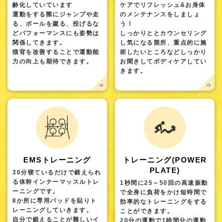
齢化していています
ケアでリフレッシュ&お身体
運動をする際にジャンプや走
のメンテナンスをしましょ
る、ボールを蹴る、投げるな
う！
どパフォーマンスにも姿勢は
しっかりととカウンセリング
関係してきます。
し気になる箇所、重点的に施
猫背を改善することで運動能
術したいところなどしっかり
力の向上も期待できます。
お聞きしてボディケアしてい
きます。
EMSトレーニング
トレーニング(POWER
PLATE)
30分寝ているだけで鍛えられ
る体幹インナーマッスルトレ
1秒間に25～50回の高速振動
ーニングです。
で全身に負荷をかけ短時間で
8か所に専用パッドを貼りト
効率的なトレーニングをする
レーニングしていきます。
ことができます。
自分で鍛えることが難しいイ
20分の運動で1時間分の運動