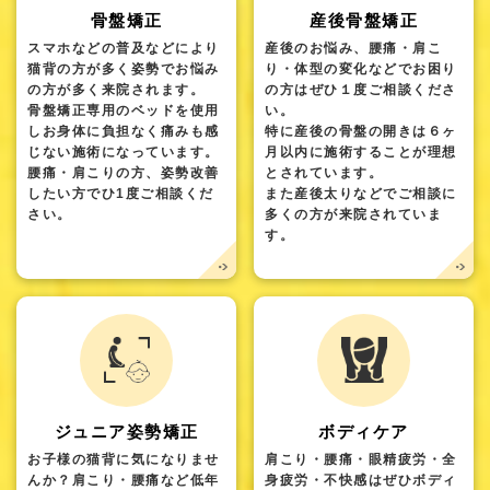
骨盤矯正
産後骨盤矯正
スマホなどの普及などにより
産後のお悩み、腰痛・肩こ
猫背の方が多く姿勢でお悩み
り・体型の変化などでお困り
の方が多く来院されます。
の方はぜひ１度ご相談くださ
骨盤矯正専用のベッドを使用
い。
しお身体に負担なく痛みも感
特に産後の骨盤の開きは６ヶ
じない施術になっています。
月以内に施術することが理想
腰痛・肩こりの方、姿勢改善
とされています。
したい方でひ1度ご相談くだ
また産後太りなどでご相談に
さい。
多くの方が来院されていま
す。
ジュニア姿勢矯正
ボディケア
お子様の猫背に気になりませ
肩こり・腰痛・眼精疲労・全
んか？肩こり・腰痛など低年
身疲労・不快感はぜひボディ