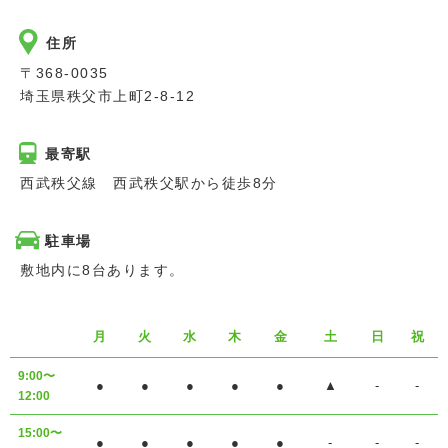
住所
〒368-0035
埼玉県秩父市上町2-8-12
最寄駅
西武秩父線 西武秩父駅から徒歩8分
駐車場
敷地内に8台あります。
月
火
水
木
金
土
日
祝
9:00〜
●
●
●
●
●
▲
-
-
12:00
15:00〜
●
●
●
●
●
-
-
-